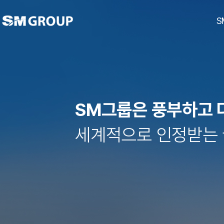
S
SM그룹은 풍부하고 
ubc울산방송
남선알미늄
경남기업
대한해운
호텔 탑스텐
SM하이플러스
티케이케미칼
동아건설산업
대한상선
탑
세계적으로 인정받는 