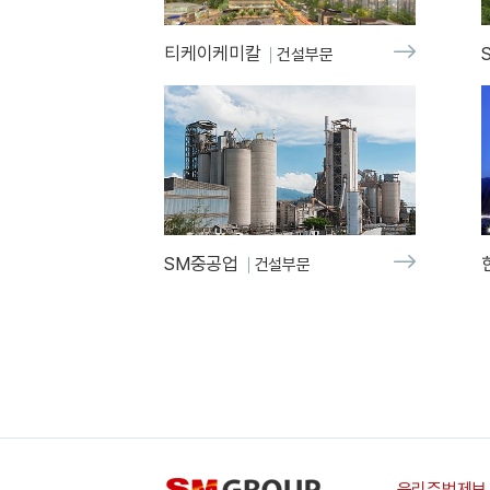
티케이케미칼
건설부문
SM중공업
건설부문
윤리준법제