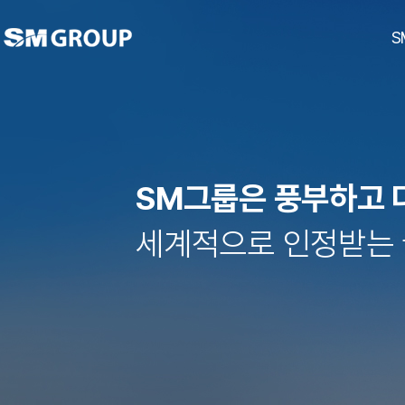
S
SM그룹은 풍부하고 
ubc울산방송
남선알미늄
경남기업
대한해운
호텔 탑스텐
SM하이플러스
티케이케미칼
동아건설산업
대한상선
탑
세계적으로 인정받는 