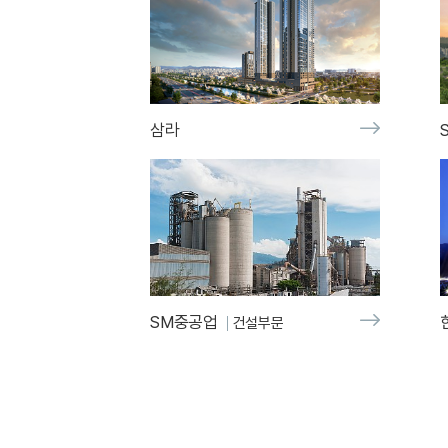
삼라
SM중공업
건설부문