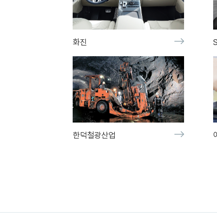
화진
한덕철광산업