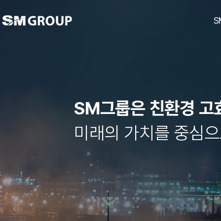
S
SM그룹은 친환경 고
ubc울산방송
남선알미늄
경남기업
대한해운
호텔 탑스텐
SM하이플러스
티케이케미칼
동아건설산업
대한상선
탑
미래의 가치를 중심으