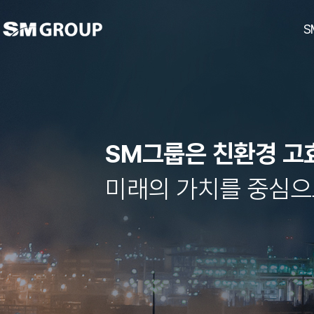
S
SM그룹은 친환경 고
ubc울산방송
남선알미늄
경남기업
대한해운
호텔 탑스텐
SM하이플러스
티케이케미칼
동아건설산업
대한상선
탑
미래의 가치를 중심으