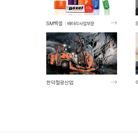
SM벡셀
배터리사업부문
한덕철광산업