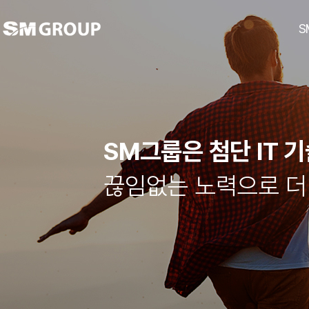
S
SM그룹은 첨단 IT 
ubc울산방송
남선알미늄
경남기업
대한해운
호텔 탑스텐
SM하이플러스
티케이케미칼
동아건설산업
대한상선
탑
끊임없는 노력으로 더